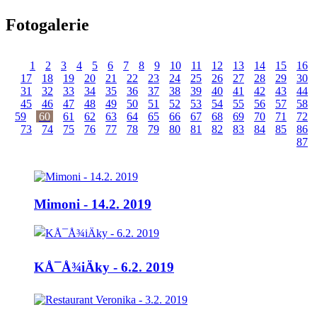
Fotogalerie
1
2
3
4
5
6
7
8
9
10
11
12
13
14
15
16
17
18
19
20
21
22
23
24
25
26
27
28
29
30
31
32
33
34
35
36
37
38
39
40
41
42
43
44
45
46
47
48
49
50
51
52
53
54
55
56
57
58
59
60
61
62
63
64
65
66
67
68
69
70
71
72
73
74
75
76
77
78
79
80
81
82
83
84
85
86
87
Mimoni - 14.2. 2019
KÅ¯Å¾iÄky - 6.2. 2019