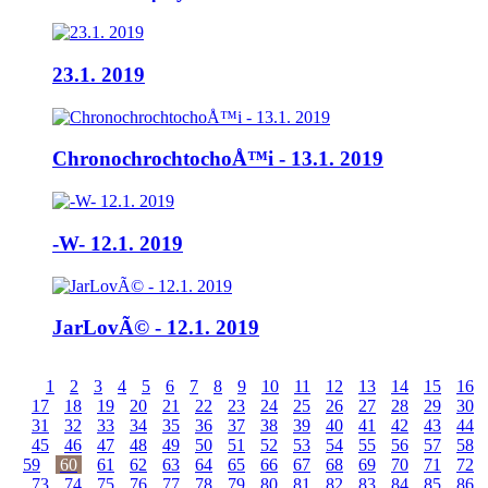
23.1. 2019
ChronochrochtochoÅ™i - 13.1. 2019
-W- 12.1. 2019
JarLovÃ© - 12.1. 2019
1
2
3
4
5
6
7
8
9
10
11
12
13
14
15
16
17
18
19
20
21
22
23
24
25
26
27
28
29
30
31
32
33
34
35
36
37
38
39
40
41
42
43
44
45
46
47
48
49
50
51
52
53
54
55
56
57
58
59
60
61
62
63
64
65
66
67
68
69
70
71
72
73
74
75
76
77
78
79
80
81
82
83
84
85
86