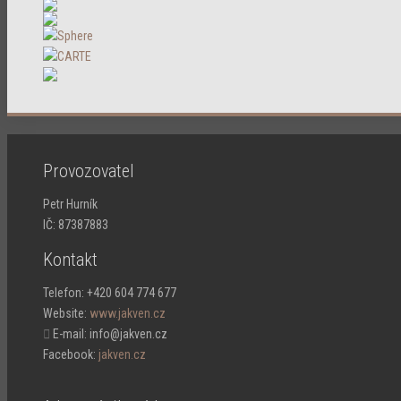
Provozovatel
Petr Hurník
IČ: 87387883
Kontakt
Telefon:
+420 604 774 677
Website:
www.jakven.cz

E-mail: info@jakven.cz
Facebook:
jakven.cz