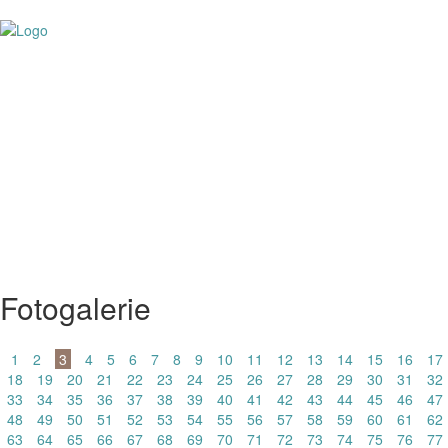
KOUPIT VOUCHER
Fotogalerie
1
2
3
4
5
6
7
8
9
10
11
12
13
14
15
16
17
18
19
20
21
22
23
24
25
26
27
28
29
30
31
32
33
34
35
36
37
38
39
40
41
42
43
44
45
46
47
48
49
50
51
52
53
54
55
56
57
58
59
60
61
62
63
64
65
66
67
68
69
70
71
72
73
74
75
76
77