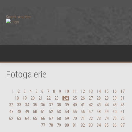
Koupit voucher
Fotogalerie
1
2
3
4
5
6
7
8
9
10
11
12
13
14
15
16
17
18
19
20
21
22
23
24
25
26
27
28
29
30
31
32
33
34
35
36
37
38
39
40
41
42
43
44
45
46
47
48
49
50
51
52
53
54
55
56
57
58
59
60
61
62
63
64
65
66
67
68
69
70
71
72
73
74
75
76
77
78
79
80
81
82
83
84
85
86
87