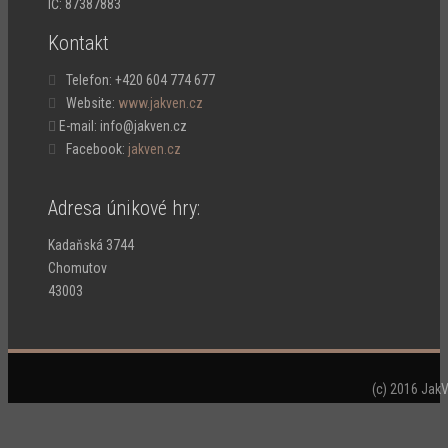
IČ: 87387883
Kontakt
Telefon:
+420 604 774 677
Website:
www.jakven.cz
E-mail: info@jakven.cz

Facebook:
jakven.cz
Adresa únikové hry:
Kadaňská 3744
Chomutov
43003
(c) 2016 Jak