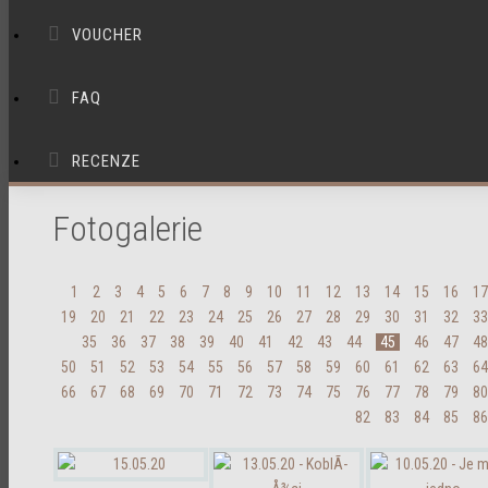
VOUCHER
FAQ
RECENZE
Fotogalerie
1
2
3
4
5
6
7
8
9
10
11
12
13
14
15
16
17
19
20
21
22
23
24
25
26
27
28
29
30
31
32
33
35
36
37
38
39
40
41
42
43
44
45
46
47
48
50
51
52
53
54
55
56
57
58
59
60
61
62
63
64
66
67
68
69
70
71
72
73
74
75
76
77
78
79
80
82
83
84
85
86