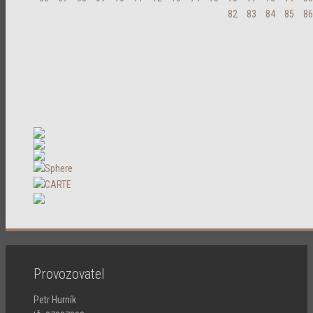
82
83
84
85
86
Provozovatel
Petr Hurník