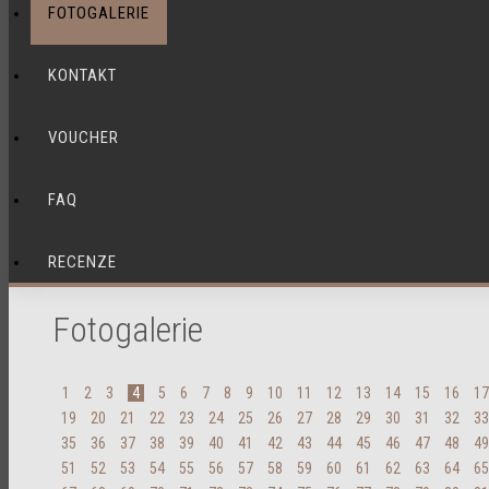
FOTOGALERIE
KONTAKT
VOUCHER
FAQ
RECENZE
Fotogalerie
1
2
3
4
5
6
7
8
9
10
11
12
13
14
15
16
17
19
20
21
22
23
24
25
26
27
28
29
30
31
32
33
35
36
37
38
39
40
41
42
43
44
45
46
47
48
49
51
52
53
54
55
56
57
58
59
60
61
62
63
64
65