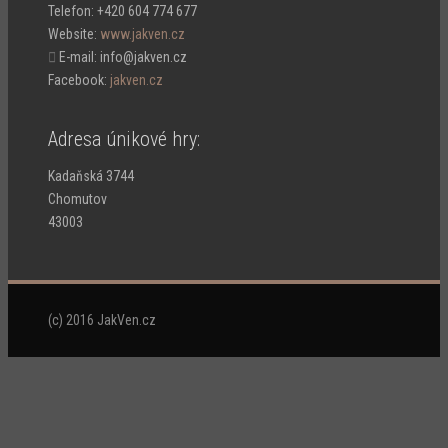
Telefon:
+420 604 774 677
Website:
www.jakven.cz

E-mail: info@jakven.cz
Facebook:
jakven.cz
Adresa únikové hry:
Kadaňská 3744
Chomutov
43003
(c) 2016 JakVen.cz