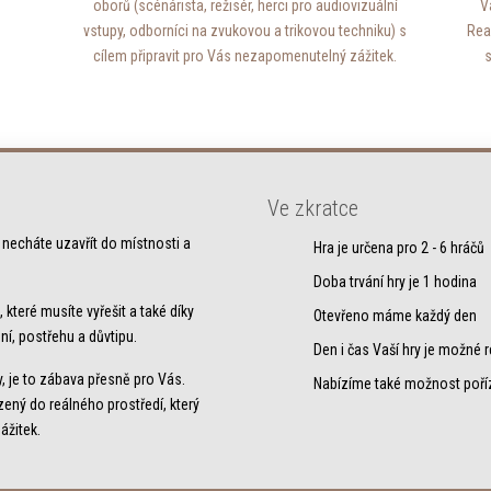
oborů (scénárista, režisér, herci pro audiovizuální
V
vstupy, odborníci na zvukovou a trikovou techniku) s
Rea
cílem připravit pro Vás nezapomenutelný zážitek.
Ve zkratce
 necháte uzavřít do místnosti a
Hra je určena pro 2 - 6 hráčů
Doba trvání hry je 1 hodina
které musíte vyřešit a také díky
Otevřeno máme každý den
ní, postřehu a důvtipu.
Den i čas Vaší hry je možné
 je to zábava přesně pro Vás.
Nabízíme také možnost poří
ený do reálného prostředí, který
ážitek.