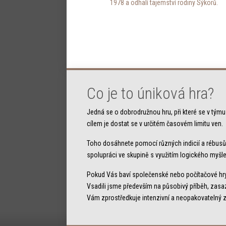
1978 a odhalí tajemství rodiny Sýkorů.
Co je to úniková hra?
Jedná se o dobrodružnou hru, při které se v týmu
cílem je dostat se v určitém časovém limitu ven.
Toho dosáhnete pomocí různých indicií a rébusů, 
spolupráci ve skupině s využitím logického myšle
Pokud Vás baví společenské nebo počítačové hry,
Vsadili jsme především na působivý příběh, zasaz
Vám zprostředkuje intenzivní a neopakovatelný z