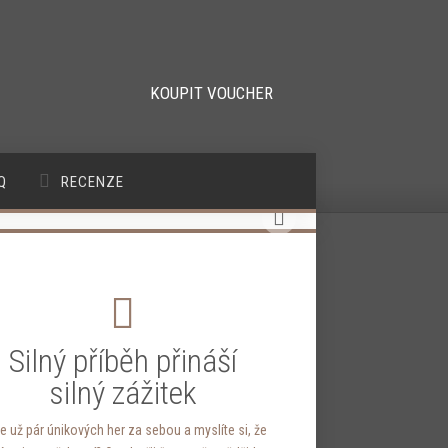
KOUPIT VOUCHER
Q
RECENZE
Silný příběh přináší
silný zážitek
e už pár únikových her za sebou a myslíte si, že