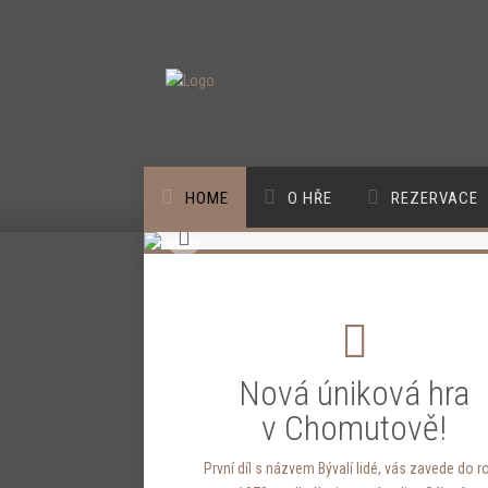
HOME
O HŘE
REZERVACE
Nová úniková hra
v Chomutově!
První díl s názvem Bývalí lidé, vás zavede do r