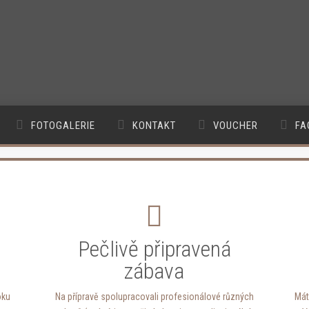
FOTOGALERIE
KONTAKT
VOUCHER
FA
Pečlivě připravená
zábava
oku
Na přípravě spolupracovali profesionálové různých
Mát