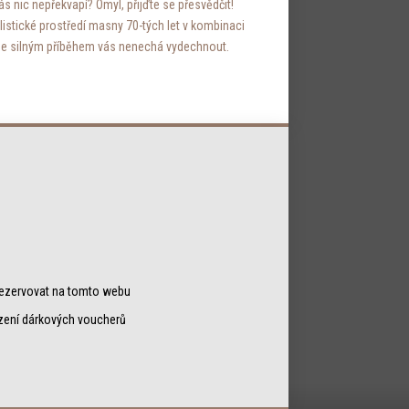
ás nic nepřekvapí? Omyl, přijďte se přesvědčit!
listické prostředí masny 70-tých let v kombinaci
se silným příběhem vás nenechá vydechnout.
 rezervovat na tomto webu
zení dárkových voucherů